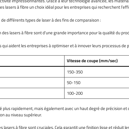
oductivité impressionnantes. Grâce à leur technologie avancée, les maté
 lasers à fibre un choix idéal pour les entreprises qui recherchent l’effi
e différents types de laser à des fins de comparaison :
ision des lasers à fibre sont d'une grande importance pour la qualité du pro
urs qui aident les entreprises à optimiser et à innover leurs processus de 
Vitesse de coupe (mm/sec)
150-350
50-150
100-200
lisé plus rapidement, mais également avec un haut degré de précision et 
on au niveau supérieur.
s lasers à fibre sont cruciales. Cela garantit une finition lisse et réduit le