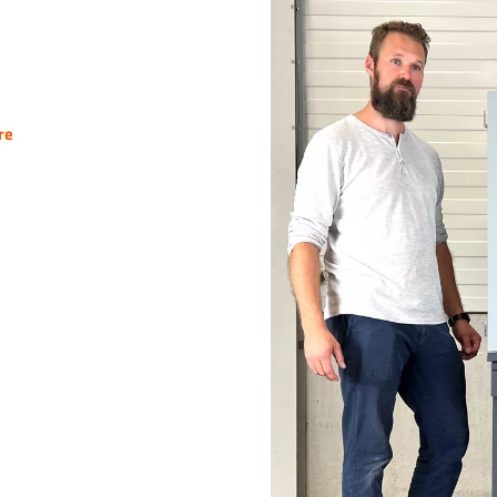
arres et des
é
re