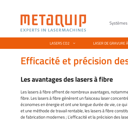
Aller
au
contenu
Systèmes 
Organique – CO2
Général
Gravure laser méta
Lasers au CO2
LASERS CO2
LASER DE GRAVURE À
Découpe et gravure laser sur
Acheter une machine laser
Guide des machine
Coupe au laser pour
Efficacité et précision des
bois
laser pour le métal
Comment fonctionne la découpe
Maintenance machi
Apprendre la découpe et la
laser
Gravure laser sur 
Frais d'entretien l
gravure laser
Les avantages des lasers à fibre
Machine de gravure laser
Marquage laser al
Gravure sur métal a
Découpe laser plastique
Machine de découpe laser /
Aluminium anodisé
CO2
(acrylique)
Les lasers à fibre offrent de nombreux avantages, notamment
découpe laser
fibre. Les lasers à fibre génèrent un faisceau laser concentr
Gravure au laser s
appareil photo lége
Gravure Laser Caoutchouc &
économes en énergie et ont une longue durée de vie, ce qui le
Machines laser pour les écoles
couleur
Silicone
et une méthode de travail rentable, les lasers à fibre constit
Fablabs, universités et écoles
Machine à graver d
de fabrication modernes ; L’efficacité et la précision des lase
Gravure laser sur pierre naturelle
Aide au choix de la machine laser
Outils et instrumen