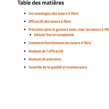
Table des matières
Découpe laser papier et carton
Machines laser de sécurité laser
Graver des codes-b
Découpe laser textile et tissu
Les avantages des lasers à fibre
numéros
Importance d'une bonne
Découpe et gravure de denim
Efficacité des lasers à fibre
extraction de l'air
Pièces de traçabilit
Filtres de découpe laser
Précision dans la gravure laser avec les lasers à fib
Détails fins et complexité
Découpe laser en caoutchouc
Comment fonctionnent les lasers à fibre
mousse
Analyse de l'efficacité
Maquette et maquettes
Analyse de précision
Plaques Nominatives & Signes
Contrôle de la qualité et maintenance