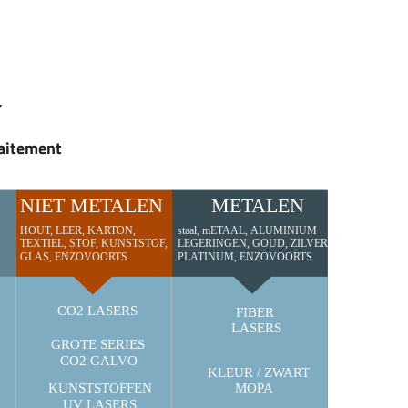
r
raitement