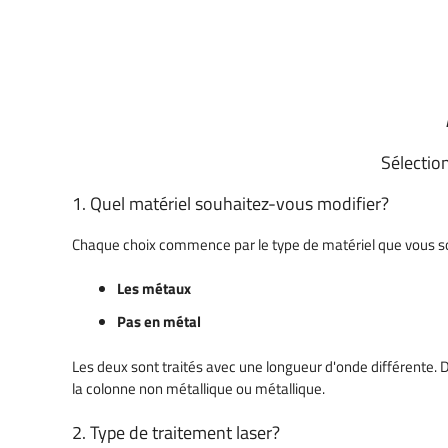
Découpe laser papier et carton
Machines laser de sécurité laser
Graver des codes-b
Découpe laser textile et tissu
numéros
Importance d'une bonne
Découpe et gravure de denim
extraction de l'air
Pièces de traçabilit
Filtres de découpe laser
Découpe laser en caoutchouc
Sélectio
mousse
1. Quel matériel souhaitez-vous modifier?
Maquette et maquettes
Chaque choix commence par le type de matériel que vous so
Plaques Nominatives & Signes
Les métaux
Pas en métal
Les deux sont traités avec une longueur d'onde différente. D
la colonne non métallique ou métallique.
2. Type de traitement laser?