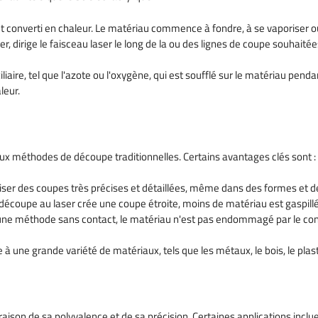
et converti en chaleur. Le matériau commence à fondre, à se vaporiser ou 
 dirige le faisceau laser le long de la ou des lignes de coupe souhaité
iaire, tel que l'azote ou l'oxygène, qui est soufflé sur le matériau penda
leur.
ux méthodes de découpe traditionnelles. Certains avantages clés sont :
liser des coupes très précises et détaillées, même dans des formes et 
 découpe au laser crée une coupe étroite, moins de matériau est gaspil
une méthode sans contact, le matériau n'est pas endommagé par le contac
 à une grande variété de matériaux, tels que les métaux, le bois, le plasti
raison de sa polyvalence et de sa précision. Certaines applications inclue