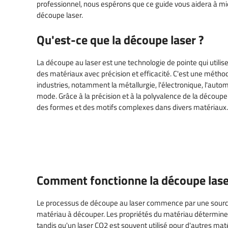
Découpe laser papier et carton
professionnel, nous espérons que ce guide vous aidera à m
découpe laser.
Machines laser de sécurité laser
Graver des codes-b
Découpe laser textile et tissu
numéros
Importance d'une bonne
Qu'est-ce que la découpe laser ?
Découpe et gravure de denim
extraction de l'air
Pièces de traçabilit
Filtres de découpe laser
La découpe au laser est une technologie de pointe qui utilis
des matériaux avec précision et efficacité. C'est une méth
Découpe laser en caoutchouc
industries, notamment la métallurgie, l'électronique, l'autom
mousse
mode. Grâce à la précision et à la polyvalence de la découpe a
des formes et des motifs complexes dans divers matériaux.
Maquette et maquettes
Plaques Nominatives & Signes
Comment fonctionne la découpe lase
Le processus de découpe au laser commence par une source l
matériau à découper. Les propriétés du matériau déterminen
tandis qu'un laser CO2 est souvent utilisé pour d'autres matér