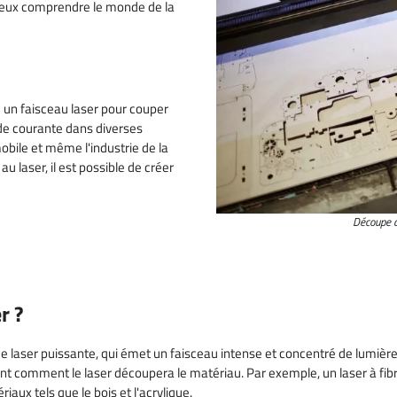
ieux comprendre le monde de la
arres et des
é
e un faisceau laser pour couper
ode courante dans diverses
obile et même l'industrie de la
u laser, il est possible de créer
Découpe a
r ?
aser puissante, qui émet un faisceau intense et concentré de lumière c
t comment le laser découpera le matériau. Par exemple, un laser à fibr
iaux tels que le bois et l'acrylique.